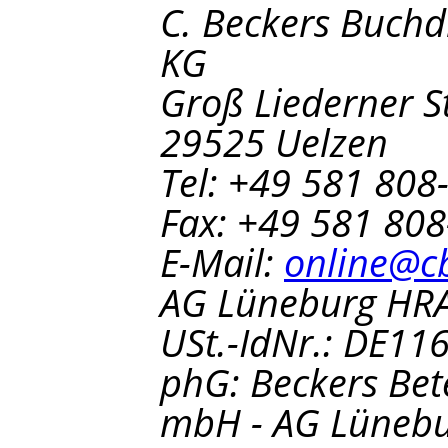
C. Beckers Buch
KG
Groß Liederner S
29525 Uelzen
Tel: +49 581 808
Fax: +49 581 80
E-Mail:
online@c
AG Lüneburg HRA
USt.-IdNr.: DE1
phG: Beckers Bete
mbH - AG Lünebu